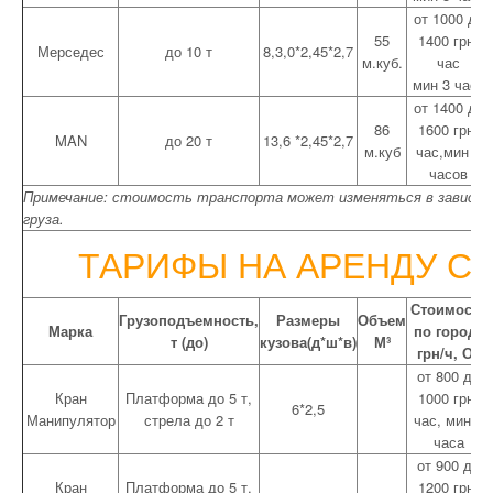
от 1000 до
55
1400 грн/
Мерседес
до 10 т
8,3,0*2,45*2,7
м.куб.
час
мин 3 часа
от 1400 до
86
1600 грн/
MAN
до 20 т
13,6 *2,45*2,7
м.куб
час,мин 5
часов
Примечание: стоимость транспорта может изменяться в зависимо
груза.
ТАРИФЫ НА АРЕНДУ С
Стоимость
Грузоподъемность,
Размеры
Объем
Марка
по городу
т (до)
кузова(д*ш*в)
М³
грн/ч, От
от 800 до
Кран
Платформа до 5 т,
1000 грн/
6*2,5
Манипулятор
стрела до 2 т
час, мин 3
часа
от 900 до
Кран
Платформа до 5 т,
1200 грн/