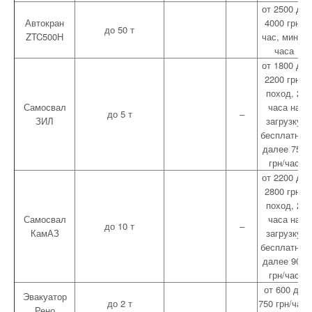
от 2500 до
Автокран
4000 грн/
до 50 т
ZTC500H
час, мин 5
часа
от 1800 до
2200 грн/
поход, 2
Самосвал
часа на
до 5 т
–
ЗИЛ
загрузку
бесплатно,
далее 750
грн/час
от 2200 до
2800 грн/
поход, 2
Самосвал
часа на
до 10 т
–
КамАЗ
загрузку
бесплатно,
далее 900
грн/час
от 600 до
Эвакуатор
до 2 т
750 грн/час,
Рено