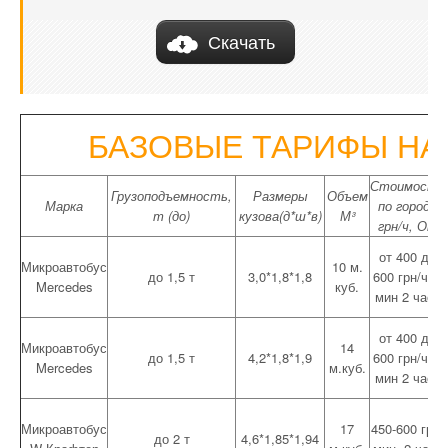
КОНТАКТЫ
Скачать
БАЗОВЫЕ ТАРИФЫ НА
Стоимость
Грузоподъемность,
Размеры
Объем
Марка
по городу
т (до)
кузова(д*ш*в)
М³
грн/ч, От
от 400 до
Микроавтобус
10 м.
до 1,5 т
3,0*1,8*1,8
600 грн/час
Mercedes
куб.
мин 2 часа
от 400 до
Микроавтобус
14
до 1,5 т
4,2*1,8*1,9
600 грн/час
Mercedes
м.куб.
мин 2 часа
Микроавтобус
17
450-600 грн,
до 2 т
4,6*1,85*1,94