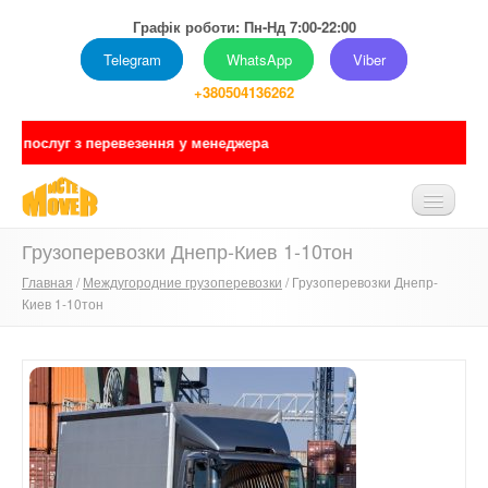
Графік роботи: Пн-Нд 7:00-22:00
Telegram
WhatsApp
Viber
+380504136262
евезення у менеджера
Грузоперевозки Днепр-Киев 1-10тон
ГЛАВНАЯ
Главная
/
Междугородние грузоперевозки
/ Грузоперевозки Днепр-
О НАС
Киев 1-10тон
УСЛУГИ
ПРАЙС
ПОРТФОЛИО