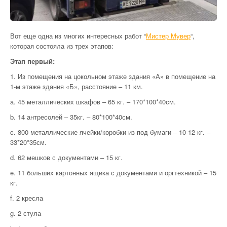
[:ru]КОНТАКТЫ[:uk]КОНТАКТИ[:]
Вот еще одна из многих интересных работ “
Мистер Мувер
“,
которая состояла из трех этапов:
Этап первый:
1. Из помещения на цокольном этаже здания «А» в помещение на
1-м этаже здания «Б», расстояние – 11 км.
a. 45 металлических шкафов – 65 кг. – 170*100*40см.
b. 14 антресолей – 35кг. – 80*100*40см.
c. 800 металлические ячейки/коробки из-под бумаги – 10-12 кг. –
33*20*35см.
d. 62 мешков с документами – 15 кг.
e. 11 больших картонных ящика с документами и оргтехникой – 15
кг.
f. 2 кресла
g. 2 стула