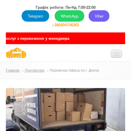
Графік роботи: Пн-Нд 7:00-22:00
Telegram
WhatsApp
Viber
+380504136262
У зв'язку з нес
[:ru]ГЛАВНАЯ[:uk]ГОЛОВНА[:]
Главная
→
Портфолио
→
Перевозка Офиса по г. Днепр
[:ru]О НАС[:uk]ПРО НАС[:]
[:ru]УСЛУГИ[:uk]ПОСЛУГИ[:]
[:ru]ПРАЙС[:uk]ПРАЙС[:]
[:ru]ПОРТФОЛИО[:uk]ПОРТФОЛІО[:]