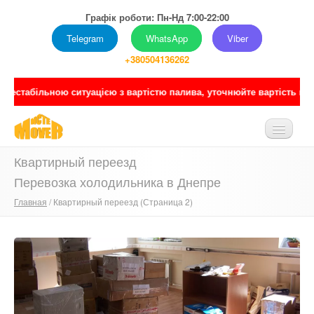
Графік роботи: Пн-Нд 7:00-22:00
Telegram
WhatsApp
Viber
+380504136262
естабільною ситуацією з вартістю палива, уточнюйте вартість послуг
Квартирный переезд
ГЛАВНАЯ
Перевозка холодильника в Днепре
О НАС
Главная
/ Квартирный переезд (Страница 2)
УСЛУГИ
ПРАЙС
ПОРТФОЛИО