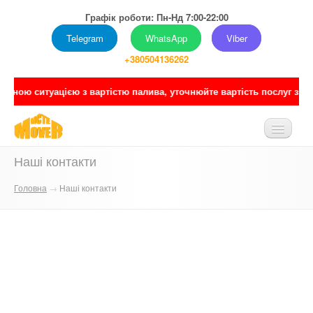
Графік роботи: Пн-Нд 7:00-22:00
Telegram
WhatsApp
Viber
+380504136262
ною ситуацією з вартістю палива, уточнюйте вартість послуг з перев
Наші контакти
ГОЛОВНА
Головна
→
Наші контакти
ПРО НАС
ПОСЛУГИ
ПРАЙС
ПОРТФОЛІО