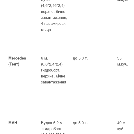
(4,6*2,46*2,4)
верхнє, бічне
завантаження,
4 пасажирські
місця
Mercedes
6 м.
до 5,0 т.
35
(Тент)
(6,0*2,4*2,4)
м.куб.
гидроборт,
верхнє, бічне
завантаження
МАН
Будка 6,2 м.
до 5,0 т.
40 м.
+гидроборт
куб