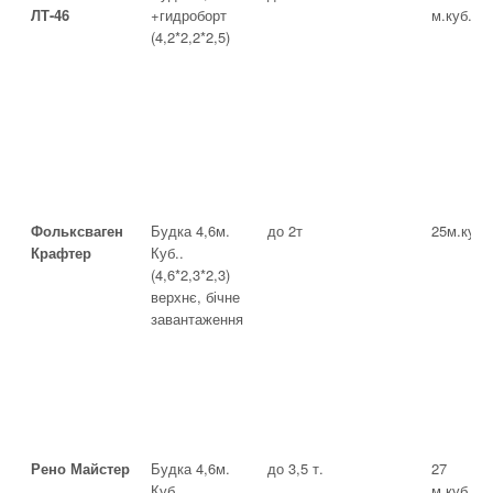
ЛТ-46
+гидроборт
м.куб.
(4,2*2,2*2,5)
Фольксваген
Будка 4,6м.
до 2т
25м.куб
Крафтер
Куб..
(4,6*2,3*2,3)
верхнє, бічне
завантаження
Рено Майстер
Будка 4,6м.
до 3,5 т.
27
Куб..
м.куб.