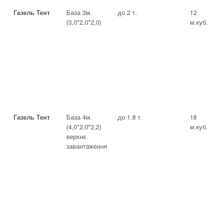
Газель Тент
База 3м.
до 2 т.
12
(3,0*2,0*2,0)
м.куб.
Газель Тент
База 4м.
до 1,8 т.
18
(4,0*2,0*2,2)
м.куб.
верхнє
завантаження