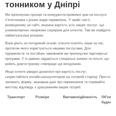
тонником у Дніпрі
Ми пропонуємо прозорі та конкурентоспроможні ціни на послуги
п’ятитонника з різних видів перевезень. У прайс-листі,
розміщеному на сайті, вказана вартість усіх наших послуг, що
унеможливлює неприємні сюрпризи для клієнтів. Там ви знайдете
найактуальніші розцінки.
Вони діють на погодинній основі: клієнти платять лише за час,
протягом якого користуються нашими послугами. Для
підприємств та постійних замовників ми пропонуємо партнерські
програми. У їх рамках надаються спеціальні знижки та пільги, що
робить довгострокову співпрацю ще вигіднішою.
Якщо хочете швидко дізнатися про вартість послуг,
скористайтеся онлайн-калькулятором на головній сторінці. Просто
заповніть форму, вказавши дані про перевезення та отримайте
миттєву відповідь з урахуванням ваших потреб.
Транспорт
Розміри
Вантажопідйомність
Об'єм
будки