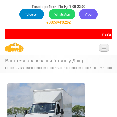
Графік роботи: Пн-Нд 7:00-22:00
Telegram
WhatsApp
Viber
+380504136262
У зв'язку з нестабільн
Вантажоперевезення 5 тонн у Дніпрі
ГОЛОВНА
Головна
/
Вантажні перевезення
/ Вантажоперевезення 5 тонн у Дніпрі
ПРО НАС
ПОСЛУГИ
ПРАЙС
ПОРТФОЛІО