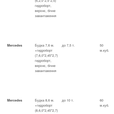
(6,2,0*2,5*2,5)
гидроборт,
верхнє, бічне
завантаження
Mercedes
Будка 7,6 м.
до 7,5 т.
50
+гидроборт
м.куб.
(7,6,0*2,45*2,7)
гидроборт,
верхнє, бічне
завантаження
Mercedes
Будка 8,6 м.
до 10 т.
60
+гидроборт
м.куб.
(8,6,0*2,45*2,7)