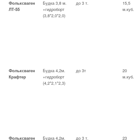
Фольксваген
Будка 3,8 м.
до 3 т.
15,5
ЛТ-55
+гидроборт
м.куб.
(3,8*2,0*2,0)
Фольксваген
Будка 4,2м.
до 3т
20
Крафтер
+гидроборт
м.куб.
(4,2*2,1*2,3)
Фольксваген
Будка 4,2м.
до 3 т.
23