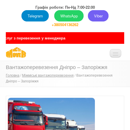
Графік роботи: Пн-Нд 7:00-22:00
Telegram
WhatsApp
Viber
+380504136262
ення у менеджера
Вантажоперевезення Дніпро – Запоріжжя
ГОЛОВНА
Головна
/
Міжміські вантажоперевезення
/ Вантажоперевезення
ПРО НАС
Дніпро – Запоріжжя
ПОСЛУГИ
ПРАЙС
ПОРТФОЛІО