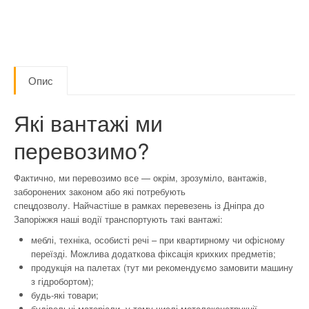
Опис
Які вантажі ми
перевозимо?
Фактично, ми перевозимо все — окрім, зрозуміло, вантажів,
заборонених законом або які потребують
спецдозволу. Найчастіше в рамках перевезень із Дніпра до
Запоріжжя наші водії транспортують такі вантажі:
меблі, техніка, особисті речі – при квартирному чи офісному
переїзді. Можлива додаткова фіксація крихких предметів;
продукція на палетах (тут ми рекомендуємо замовити машину
з гідробортом);
будь-які товари;
будівельні матеріали, у тому числі металоконструкції