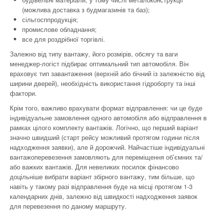
(можлива доставка з будмагазинів та баз);
сільгосппродукція;
промислове обладнання;
все для роздрібної торгівлі.
Залежно від типу вантажу, його розмірів, обсягу та ваги
менеджер-логіст підбирає оптимальний тип автомобіля. Він
враховує тип завантаження (верхній або бічний із залежністю від
ширини дверей), необхідність використання гідроборту та інші
фактори.
Крім того, важливо врахувати формат відправлення: чи це буде
індивідуальне замовлення одного автомобіля або відправлення в
рамках цілого комплекту вантажів. Логічно, що перший варіант
значно швидший (старт рейсу можливий протягом години після
надходження заявки), але й дорожчий. Найчастіше індивідуальні
вантажоперевезення замовляють для переміщення об’ємних та/
або важких вантажів. Для невеликих посилок фінансово
доцільніше вибрати варіант збірного вантажу, тим більше, що
навіть у такому разі відправлення буде на місці протягом 1-3
календарних днів, залежно від швидкості надходження заявок
для перевезення по даному маршруту.