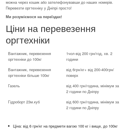
можна через кошик або зателефонувавши до наших номерів.
Перевезти оргтехніку у Дніпрі просто!
Ми розуміємося на переїздах!
Ціни на перевезення
оргтехніки
Вантажник, перевезення
1чол-від 200 грн/год, хв. 2
оргтехніки до 100кг
години
Вантажник, перевезення
від 6грн/кг+ від 200-400грн/
оргтехніки більше 100кг
поверх
Газель
від 400 грн/година, мінімум за
2 години по Дніпру
Гідроборт 23м.куб
від 600 грн/година, мінімум за
2 години по Дніпру
Информация для заказа
Ціна: від 6 грн/кг на предмети вагою 100 кг і вище, до 100кг