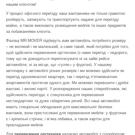
нашим клієнтом!
У процесі офісного переїзду наші вантажники не тільки грамотно
розберуть, запакують та транспортують надане для переїзду
майно, а також виконають розміщення меблів та інших предметів
за побажаннями клієнта.
Фахівці MR.MOVER підберуть вам автомобіль потрібного розміру
– не великий і не маленький, а саме такий, який потрібен для того,
щоб здійснити перевезення оргтехніки (з нами переїзд – недорого,
тому що не доводиться переплачувати ні за зайві рейси
автомобіля, ні за місце, що «гуляє» у фургоні). У нашому
автопарку є автомобілі різних розмірів і ми можемо здійснити як
переїзд однокімнатної квартири, так і переїзд п’ятикімнатних
апартаментів протягом одного дня. Ми можемо перевозити і дрібні
вантажі, і великі партії. У розпорядженні наших співробітників, які
здійснюють переїзди, є спецтехніка для перевезення
нестандартних та дуже габаритних речей. Всі наші автомобілі
мають спеціальне обладнання для максимальної безпеки
вантажів, вони пристосовані для перевезення меблів: у фургонах
є і кріпильні стрічки, і м’яка оббивка, а також картон для
прокладання меблів.
Для
перевезення оргтехніки
надаємо автомобілі з гідробортом