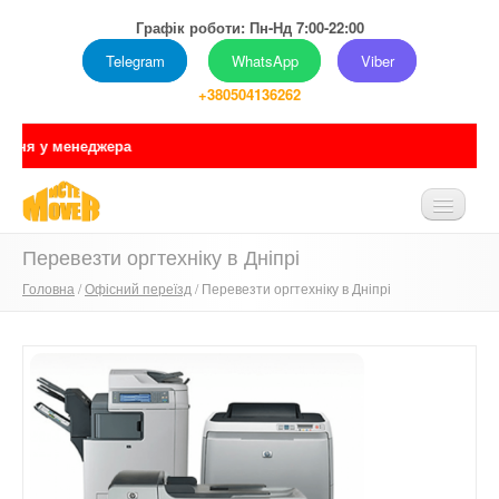
Графік роботи: Пн-Нд 7:00-22:00
Telegram
WhatsApp
Viber
+380504136262
Перевезти оргтехніку в Дніпрі
ГОЛОВНА
Головна
/
Офісний переїзд
/ Перевезти оргтехніку в Дніпрі
ПРО НАС
ПОСЛУГИ
ПРАЙС
ПОРТФОЛІО