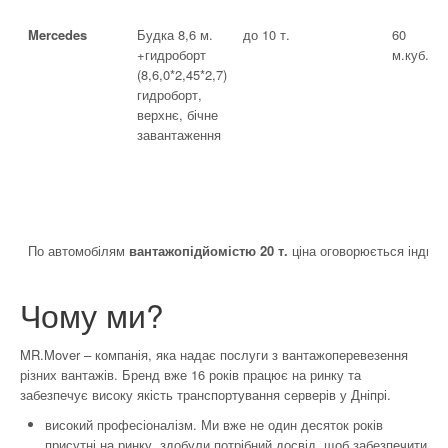
Mercedes
Будка 8,6 м.
до 10 т.
60
+гидроборт
м.куб.
(8,6,0*2,45*2,7)
гидроборт,
верхнє, бічне
завантаження
По автомобілям
вантажопідйомістю 20 т.
ціна оговорюється індиві
Чому ми?
MR.Mover – компанія, яка надає послуги з вантажоперевезення
різних вантажів. Бренд вже 16 років працює на ринку та
забезпечує високу якість транспортування серверів у Дніпрі.
високий професіоналізм. Ми вже не один десяток років
присутні на ринку, здобули потрібний досвід, щоб забезпечити