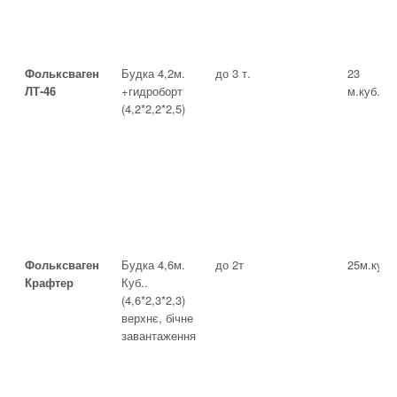
Фольксваген
Будка 4,2м.
до 3 т.
23
ЛТ-46
+гидроборт
м.куб.
(4,2*2,2*2,5)
Фольксваген
Будка 4,6м.
до 2т
25м.куб
Крафтер
Куб..
(4,6*2,3*2,3)
верхнє, бічне
завантаження