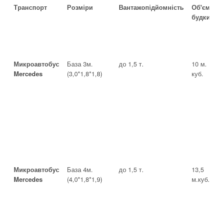
Транспорт
Розміри
Вантажопідйомність
Об'єм
будки
Микроавтобус
База 3м.
до 1,5 т.
10 м.
Mercedes
(3,0*1,8*1,8)
куб.
Микроавтобус
База 4м.
до 1,5 т.
13,5
Mercedes
(4,0*1,8*1,9)
м.куб.