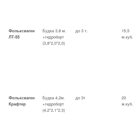
Фольксваген
Будка 3,8 м.
до 3 т.
15,5
ЛТ-55
+гидроборт
м.куб.
(3,8*2,0*2,0)
Фольксваген
Будка 4,2м.
до 3т
20
Крафтер
+гидроборт
м.куб.
(4,2*2,1*2,3)