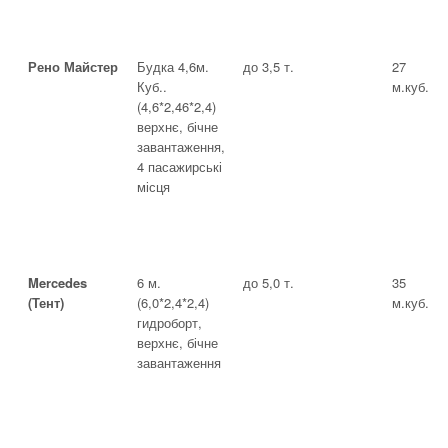
Рено Майстер
Будка 4,6м.
до 3,5 т.
27
Куб..
м.куб.
(4,6*2,46*2,4)
верхнє, бічне
завантаження,
4 пасажирські
місця
Mercedes
6 м.
до 5,0 т.
35
(Тент)
(6,0*2,4*2,4)
м.куб.
гидроборт,
верхнє, бічне
завантаження