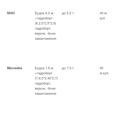
МАН
Будка 6,2 м.
до 5,0 т.
40 м.
+гидроборт
куб
(6,2,0*2,5*2,5)
гидроборт,
верхнє, бічне
завантаження
Mercedes
Будка 7,6 м.
до 7,5 т.
50
+гидроборт
м.куб.
(7,6,0*2,45*2,7)
гидроборт,
верхнє, бічне
завантаження