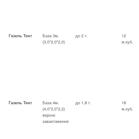
Газель Тент
База 3м.
до 2 т.
12
(3,0*2,0*2,0)
м.куб.
Газель Тент
База 4м.
до 1,8 т.
18
(4,0*2,0*2,2)
м.куб.
верхнє
завантаження